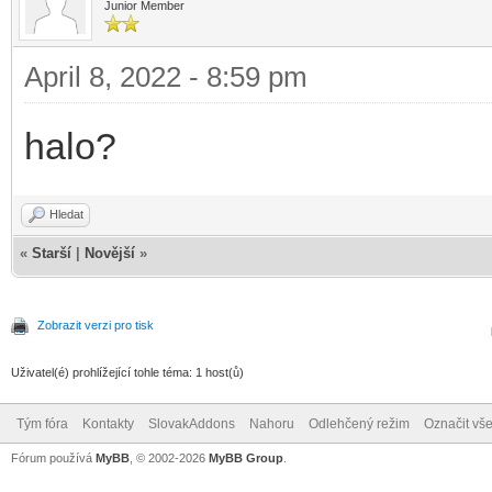
Junior Member
April 8, 2022 - 8:59 pm
halo?
Hledat
«
Starší
|
Novější
»
Zobrazit verzi pro tisk
Uživatel(é) prohlížející tohle téma: 1 host(ů)
Tým fóra
Kontakty
SlovakAddons
Nahoru
Odlehčený režim
Označit vše
Fórum používá
MyBB
, © 2002-2026
MyBB Group
.