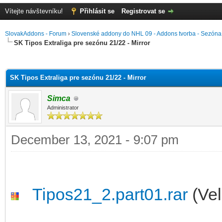
Vítejte návštevníku!
Přihlásit se
Registrovat se
SlovakAddons - Forum
›
Slovenské addony do NHL 09 - Addons tvorba - Sezón
SK Tipos Extraliga pre sezónu 21/22 - Mirror
r
SK Tipos Extraliga pre sezónu 21/22 - Mirror
Simca
Administrator
December 13, 2021 - 9:07 pm
Tipos21_2.part01.rar
(Vel