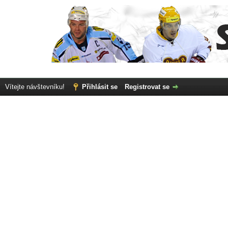
Vítejte návštevníku!
Přihlásit se
Registrovat se