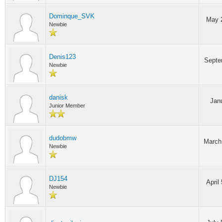
Dominque_SVK
May 2
Newbie
Denis123
Septe
Newbie
danisk
Janu
Junior Member
dudobmw
March 
Newbie
DJ154
April
Newbie