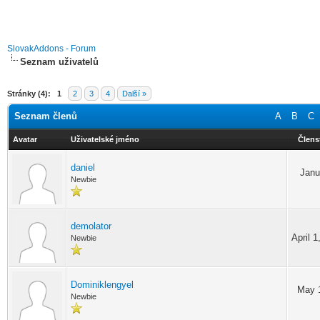
SlovakAddons - Forum
Seznam uživatelů
Stránky (4):
1
2
3
4
Další »
Seznam členů
A
B
C
Avatar
Uživatelské jméno
Člens
daniel
Janu
Newbie
demolator
April 
Newbie
Dominiklengyel
May 1
Newbie