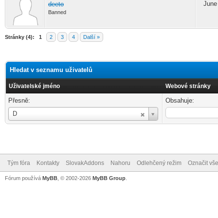
June 
deeto
Banned
Stránky (4):
1
2
3
4
Další »
Hledat v seznamu uživatelů
Uživatelské jméno
Webové stránky
Přesně:
Obsahuje:
Uživatelské
D
jméno
Tým fóra
Kontakty
SlovakAddons
Nahoru
Odlehčený režim
Označit vše
Fórum používá
MyBB
, © 2002-2026
MyBB Group
.