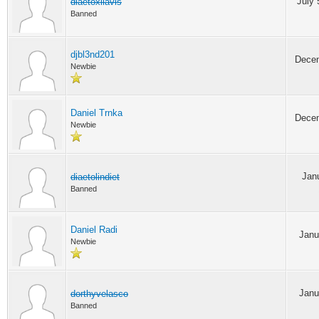
July 
diaetoxilavis
Banned
djbl3nd201
Decem
Newbie
Daniel Trnka
Decem
Newbie
Janu
diaetolindiet
Banned
Daniel Radi
Janu
Newbie
Janu
dorthyvelasco
Banned