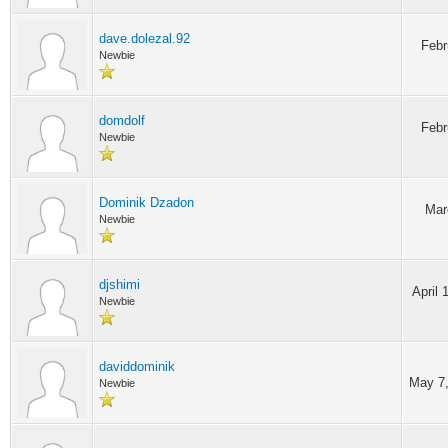
dave.dolezal.92
Febr
Newbie
domdolf
Febr
Newbie
Dominik Dzadon
Mar
Newbie
djshimi
April 
Newbie
daviddominik
May 7,
Newbie