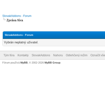
SlovakAddons - Forum
Zpráva fóra
SlovakAddons - Forum
Vybrán neplatný uživatel.
Tým fóra
Kontakty
SlovakAddons
Nahoru
Odlehčený režim
Označit vše
Fórum používá
MyBB
, © 2002-2026
MyBB Group
.