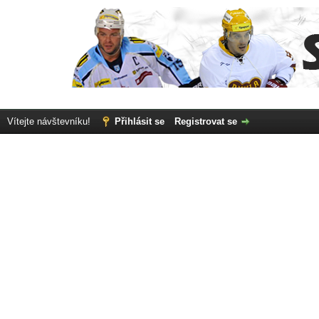
Vítejte návštevníku!
Přihlásit se
Registrovat se