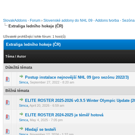
SlovakAddons - Forum
›
Slovenské addony do NHL 09 - Addons tvorba - Sezón
Extraliga ledního hokeje (ČR)
Uživatelé prohlížející tohle fórum: 1 host(ů)
Extraliga ledního hokeje (ČR)
Téma
/
Autor
Důležitá témata
Postup instalace nejnovější NHL 09 (pro sezónu 2022/3)
0 hlas(ů) - 0 z 5 možných
1
2
3
4
5
Simca
,
September 27, 2022 - 8:20 am
Běžná témata
ELITE ROSTER 2025-2026 v0.9.5 Winter Olympic Update (20
0 hlas(ů) - 0 z 5 možných
1
2
3
4
5
Simca
,
April 20, 2026 - 6:59 am
ELITE ROSTER 2024-2025 je téměř hotová
0 hlas(ů) - 0 z 5 možných
1
2
3
4
5
Simca
,
May 4, 2025 - 7:05 pm
Hledají se testeři
0 hlas(ů) - 0 z 5 možných
1
2
3
4
5
Simca
,
November 12, 2024 - 1:37 pm