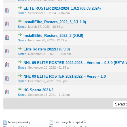
ELITE ROSTER 2023-2024_1.0.2 (08.09.2024)
0 hlas(ů) - 0 z 5 možných
1
2
3
4
5
Simca
,
September 19, 2024 - 7:04 pm
InstallElite_Rosters_2022_3_2(1.1.0)
0 hlas(ů) - 0 z 5 možných
1
2
3
4
5
Simca
,
March 17, 2023 - 10:38 am
InstallElite_Rosters_2022_3 (0.9.9)
0 hlas(ů) - 0 z 5 možných
1
2
3
4
5
Simca
,
February 28, 2023 - 12:49 pm
Elite Rosters 2022/3 (0.9.0)
0 hlas(ů) - 0 z 5 možných
1
2
3
4
5
Simca
,
December 31, 2022 - 10:59 pm
NHL 09 ELITE ROSTER 2022-2023 – Version – 0.3.0 (BETA
0 hlas(ů) - 0 z 5 možných
1
2
3
4
5
Simca
,
September 20, 2022 - 11:15 am
NHL 09 ELITE ROSTER 2021-2022 – Verze – 1.0
0 hlas(ů) - 0 z 5 možných
1
2
3
4
5
Simca
,
December 6, 2021 - 9:59 pm
HC Sparta 2021-2
0 hlas(ů) - 0 z 5 možných
1
2
3
4
5
Simca
,
September 16, 2021 - 7:13 pm
Nové příspěvky
Bez nových příspěvků