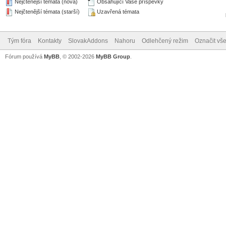
Nejčtenější témata (nová)
Obsahující Vaše příspěvky
Nejčtenější témata (starší)
Uzavřená témata
Tým fóra
Kontakty
SlovakAddons
Nahoru
Odlehčený režim
Označit vše
Fórum používá
MyBB
, © 2002-2026
MyBB Group
.