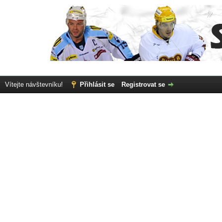
Vítejte návštevníku!
Přihlásit se
Registrovat se