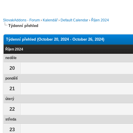
SlovakAddons - Forum
›
Kalendář
›
Default Calendar
›
Říjen 2024
Týdenní přehled
Týdenní přehled (October 20, 2024 - October 26, 2024)
Říjen 2024
neděle
20
pondělí
21
úterý
22
středa
23