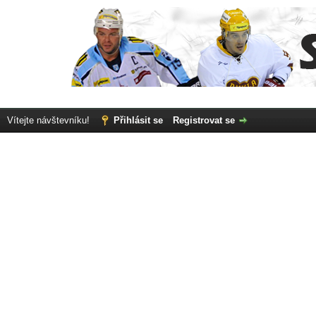
Vítejte návštevníku!
Přihlásit se
Registrovat se