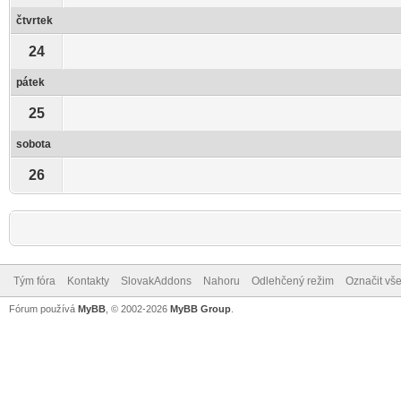
čtvrtek
24
pátek
25
sobota
26
Tým fóra
Kontakty
SlovakAddons
Nahoru
Odlehčený režim
Označit vše
Fórum používá
MyBB
, © 2002-2026
MyBB Group
.